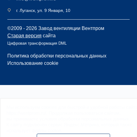
г. Луганск, ул. 9 Января, 10
©2009 - 2026 Завод вентиляции Вентпром
Старая версия
сайта
Цифровая трансформация DML
Политика обработки персональных данных
Использование cookie
Мы
используем cookies
для быстрой и удобной работы сайт
https://wentprom.ru/. Продолжая пользоваться сайтом,
вы принимаете условия обработки
персональных данных
.
К сайту подключен сервис Яндекс.Метрика, который также
использует файлы
cookie
.