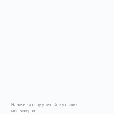
Утка для прямоугольного воздуховода -
элемент сетевой вентиляции.
Подробности
Наличие и цену уточняйте у наших
менеджеров.