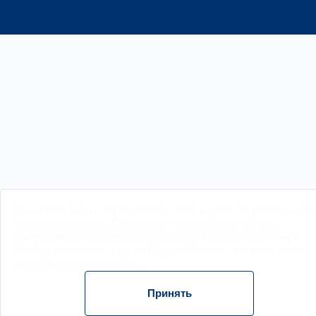
Мы
используем cookies
для быстрой и удобной работы сайт
https://wentprom.ru/. Продолжая пользоваться сайтом,
вы принимаете условия обработки
персональных данных
.
К сайту подключен сервис Яндекс.Метрика, который также
использует файлы
cookie
.
Принять