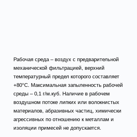
которые в силу особенностей конструкции
или условий эксплуатации не могут
обеспечить самовентиляцию для
нормальной работы (например, силовые
двигатели, работающие в режиме далеком
от номинального).
Рабочая среда – воздух с предварительной
механической фильтрацией, верхний
температурный предел которого составляет
+80°С. Максимальная запыленность рабочей
среды – 0,1 г/м.куб. Наличие в рабочем
воздушном потоке липких или волокнистых
материалов, абразивных частиц, химически
агрессивных по отношению к металлам и
изоляции примесей не допускается.