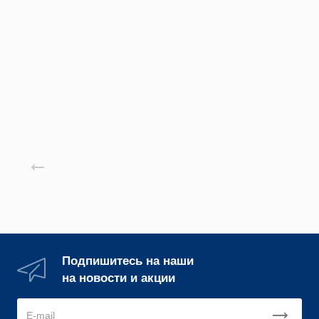
Радиальные
Радиальные
вентиляторы
вентиляторы
"наездник" ВР 132-
"наездник" ВР 80-
30Н
75Н
Подробнее
Подробнее
Назад к списку
Подпишитесь на наши
на новости и акции