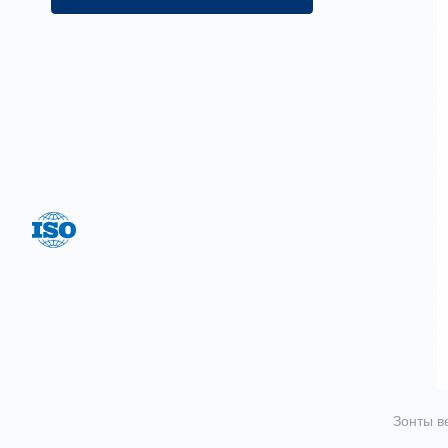
Цель нашей компании —
предложение широкого ассортимента
товаров и услуг на постоянно
высоком качестве обслуживания.
Система менеджмента качества
соответствует ГОСТ Р ИСО 9001-2015
Зонты в