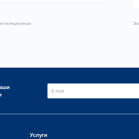
ентиляционные
Зо
ЗП
Зо
наши
и
Услуги