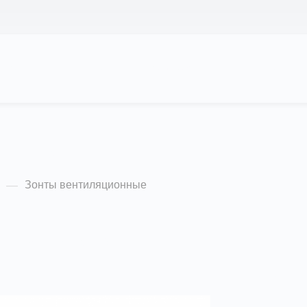
 НАС
ПРОЕКТЫ
КАЛЬКУЛЯТОР
ЦЕНЫ
онные
КОНТАКТЫ
Зонты вентиляционные
—
лярности (убывание)