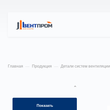
КАТАЛОГ
О
Зонты вентиляци
Главная
Продукция
Детали систем вентиляции
—
—
ФИЛЬТР
По попу