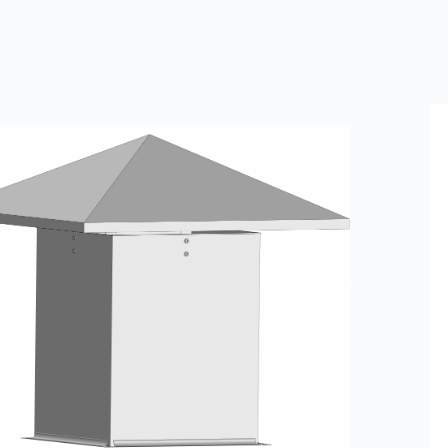
ки с водоотводящим кольцом
Д